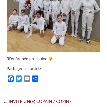
RDV l’année prochaine
Partager cet article :
F
T
E
P
a
w
m
a
c
i
a
r
e
t
i
t
←
INVITE UN(E) COPAIN / COPINE
b
t
l
a