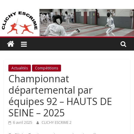
Passer
CLICHY
au
contenu
ESCRIME
L'escrime
à
Clichy
Actualités
Compétitions
Championnat
départemental par
équipes 92 – HAUTS DE
SEINE – 2025
6 avril 2025
CLICHY ESCRIME 2