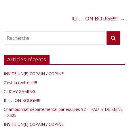
o
e
g
o
r
e
k
r
ICI….. ON BOUGE!!!!!
→
Articles récents
INVITE UN(E) COPAIN / COPINE
C’est la rentrée!!!!!!
CLICHY GAMING
ICI….. ON BOUGE!!!!!
Championnat départemental par équipes 92 – HAUTS DE SEINE
– 2025
INVITE UN(E) COPAIN / COPINE