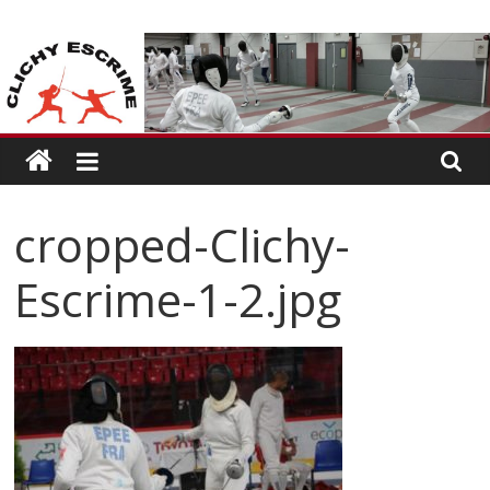
Passer
CLICHY
au
contenu
ESCRIME
L'escrime
à
Clichy
cropped-Clichy-
Escrime-1-2.jpg