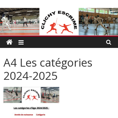
Passer
CLICHY
au
contenu
ESCRIME
L'escrime
à
Clichy
A4 Les catégories
2024-2025