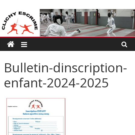
Passer
CLICHY
au
contenu
ESCRIME
L'escrime
à
Clichy
Bulletin-dinscription-
enfant-2024-2025