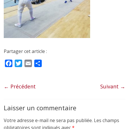
Partager cet article :
F
T
E
P
a
w
m
a
c
i
a
r
e
t
i
t
← Précédent
Suivant →
b
t
l
a
o
e
g
Laisser un commentaire
o
r
e
k
r
Votre adresse e-mail ne sera pas publiée.
Les champs
obligatoires sont indiqués avec
*