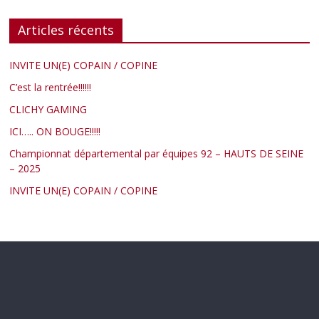
Articles récents
INVITE UN(E) COPAIN / COPINE
C’est la rentrée!!!!!!
CLICHY GAMING
ICI….. ON BOUGE!!!!!
Championnat départemental par équipes 92 – HAUTS DE SEINE
– 2025
INVITE UN(E) COPAIN / COPINE