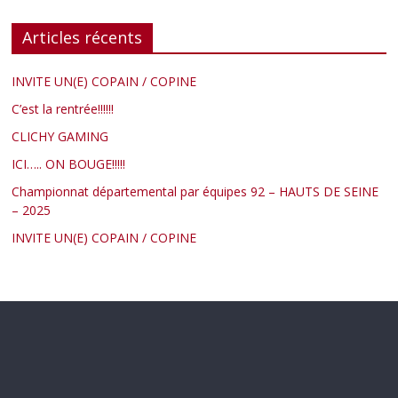
Articles récents
INVITE UN(E) COPAIN / COPINE
C’est la rentrée!!!!!!
CLICHY GAMING
ICI….. ON BOUGE!!!!!
Championnat départemental par équipes 92 – HAUTS DE SEINE
– 2025
INVITE UN(E) COPAIN / COPINE