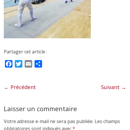
Partager cet article :
F
T
E
P
a
w
m
a
c
i
a
r
e
t
i
t
← Précédent
Suivant →
b
t
l
a
o
e
g
Laisser un commentaire
o
r
e
k
r
Votre adresse e-mail ne sera pas publiée.
Les champs
obligatoires sont indiqués avec
*