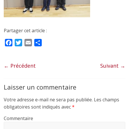
Partager cet article :
F
T
E
P
a
w
m
a
c
i
a
r
e
t
i
t
← Précédent
Suivant →
b
t
l
a
o
e
g
Laisser un commentaire
o
r
e
k
r
Votre adresse e-mail ne sera pas publiée.
Les champs
obligatoires sont indiqués avec
*
Commentaire