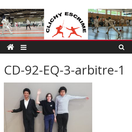
Passer
CLICHY
au
contenu
ESCRIME
L'escrime
à
Clichy
CD-92-EQ-3-arbitre-1