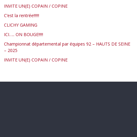
INVITE UN(E) COPAIN / COPINE
C’est la rentrée!!!!!!
CLICHY GAMING
ICI….. ON BOUGE!!!!!
Championnat départemental par équipes 92 – HAUTS DE SEINE
– 2025
INVITE UN(E) COPAIN / COPINE