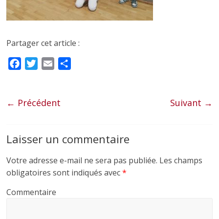
Partager cet article :
F
T
E
P
a
w
m
a
c
i
a
r
e
t
i
t
← Précédent
Suivant →
b
t
l
a
o
e
g
Laisser un commentaire
o
r
e
k
r
Votre adresse e-mail ne sera pas publiée.
Les champs
obligatoires sont indiqués avec
*
Commentaire