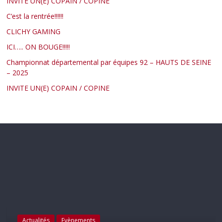
INVITE UN(E) COPAIN / COPINE
C’est la rentrée!!!!!!
CLICHY GAMING
ICI….. ON BOUGE!!!!!
Championnat départemental par équipes 92 – HAUTS DE SEINE
– 2025
INVITE UN(E) COPAIN / COPINE
Actualités
Evènements