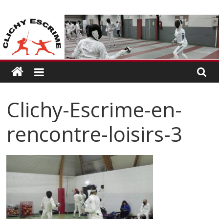
Passer
CLICHY
au
contenu
ESCRIME
L'escrime
à
Clichy
Clichy-Escrime-en-
rencontre-loisirs-3