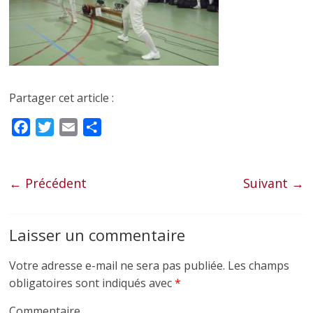
Partager cet article :
F
T
E
P
a
w
m
a
c
i
a
r
e
t
i
t
← Précédent
Suivant →
b
t
l
a
o
e
g
Laisser un commentaire
o
r
e
k
r
Votre adresse e-mail ne sera pas publiée.
Les champs
obligatoires sont indiqués avec
*
Commentaire