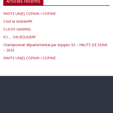
Articles récents
INVITE UN(E) COPAIN / COPINE
C’est la rentrée!!!!!!
CLICHY GAMING
ICI….. ON BOUGE!!!!!
Championnat départemental par équipes 92 – HAUTS DE SEINE
– 2025
INVITE UN(E) COPAIN / COPINE