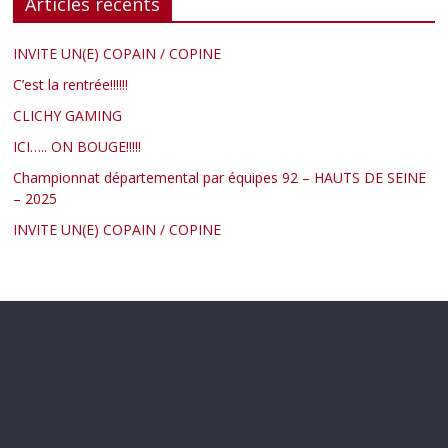
Articles récents
INVITE UN(E) COPAIN / COPINE
C’est la rentrée!!!!!!
CLICHY GAMING
ICI….. ON BOUGE!!!!!
Championnat départemental par équipes 92 – HAUTS DE SEINE
– 2025
INVITE UN(E) COPAIN / COPINE