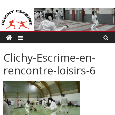
Passer
CLICHY
au
contenu
ESCRIME
L'escrime
à
Clichy
Clichy-Escrime-en-
rencontre-loisirs-6