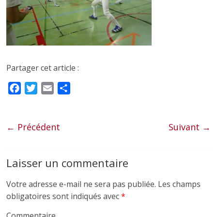
Partager cet article :
F
T
E
P
a
w
m
a
c
i
a
r
e
t
i
t
← Précédent
Suivant →
b
t
l
a
o
e
g
Laisser un commentaire
o
r
e
k
r
Votre adresse e-mail ne sera pas publiée.
Les champs
obligatoires sont indiqués avec
*
Commentaire