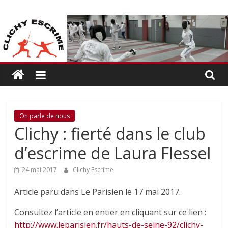
Passer
CLICHY
au
contenu
ESCRIME
L'escrime
à
Clichy
On parle de nous
Clichy : fierté dans le club
d’escrime de Laura Flessel
24 mai 2017
Clichy Escrime
Article paru dans Le Parisien le 17 mai 2017.
Consultez l’article en entier en cliquant sur ce lien :
http://www.leparisien.fr/hauts-de-seine-92/clichy-