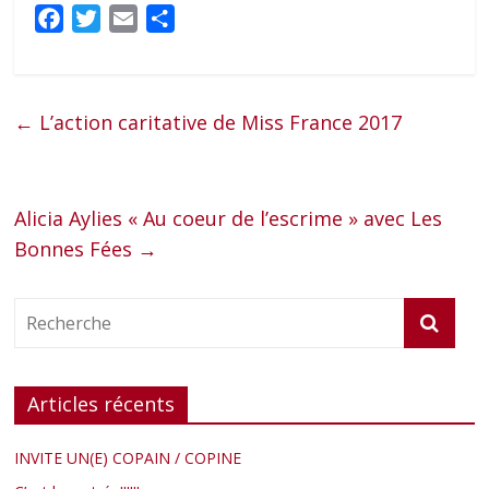
F
T
E
P
a
w
m
a
c
i
a
r
e
t
i
t
←
L’action caritative de Miss France 2017
b
t
l
a
o
e
g
o
r
e
Alicia Aylies « Au coeur de l’escrime » avec Les
k
r
Bonnes Fées
→
Articles récents
INVITE UN(E) COPAIN / COPINE