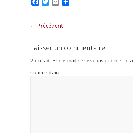
F
T
E
P
a
w
m
a
c
i
a
r
e
t
i
t
← Précédent
b
t
l
a
o
e
g
Laisser un commentaire
o
r
e
k
r
Votre adresse e-mail ne sera pas publiée.
Les 
Commentaire