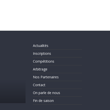
Actualités
Inscriptions
Compétitions
Arbitrage
Nos Partenaires
Actualités
Evènements
On parle de nous
Contact
C’est la rentrée!!!!!!
On parle de nous
31 août 2025
CLICHY ESCRIME 2
Fin de saison