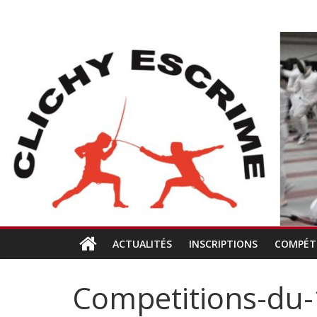
Passer
CLICHY
au
contenu
ESCRIME
L'escrime
à
Clichy
ACTUALITÉS
INSCRIPTIONS
COMPÉT
Competitions-du-