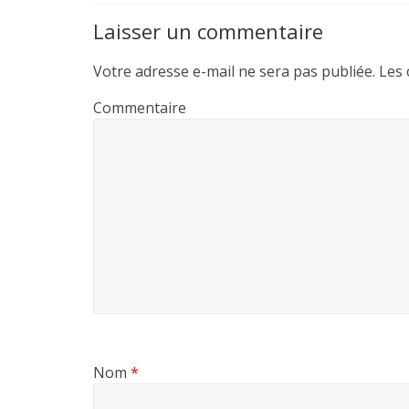
o
e
g
Laisser un commentaire
o
r
e
k
r
Votre adresse e-mail ne sera pas publiée.
Les 
Commentaire
Nom
*