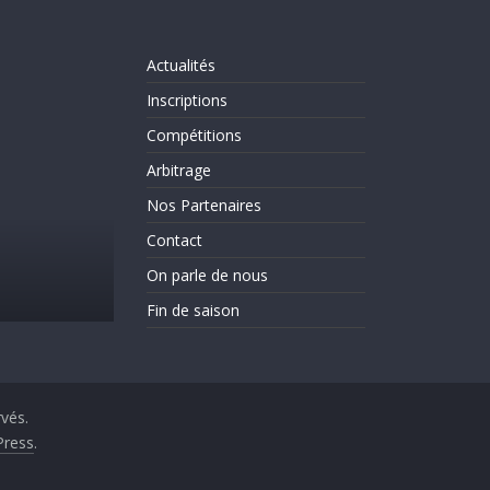
Actualités
Inscriptions
Compétitions
Arbitrage
Nos Partenaires
Actualités
Evènements
On parle de nous
Contact
C’est la rentrée!!!!!!
On parle de nous
31 août 2025
CLICHY ESCRIME 2
Fin de saison
rvés.
ress
.