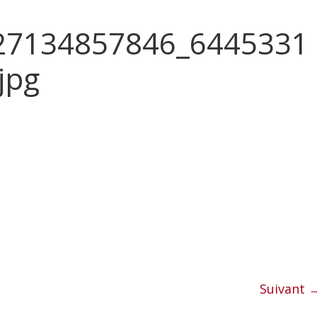
27134857846_6445331
jpg
Suivant 