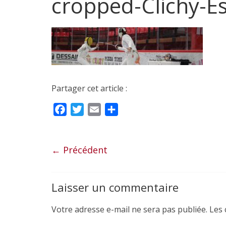
cropped-Clichy-Es
Partager cet article :
F
T
E
P
a
w
m
a
c
i
a
r
e
t
i
t
← Précédent
b
t
l
a
o
e
g
Laisser un commentaire
o
r
e
k
r
Votre adresse e-mail ne sera pas publiée.
Les 