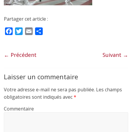
Partager cet article :
F
T
E
P
a
w
m
a
c
i
a
r
e
t
i
t
← Précédent
Suivant →
b
t
l
a
o
e
g
Laisser un commentaire
o
r
e
k
r
Votre adresse e-mail ne sera pas publiée.
Les champs
obligatoires sont indiqués avec
*
Commentaire