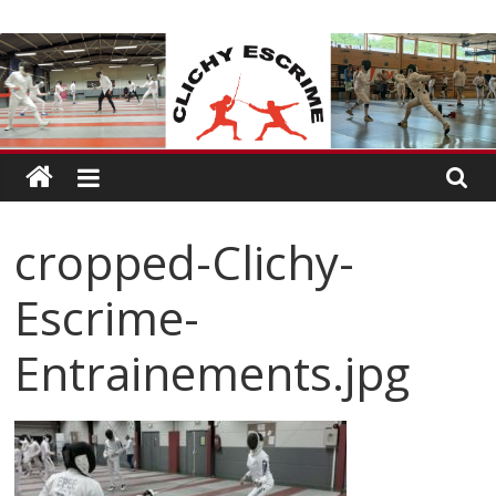
Passer
CLICHY
au
contenu
ESCRIME
L'escrime
à
Clichy
cropped-Clichy-
Escrime-
Entrainements.jpg