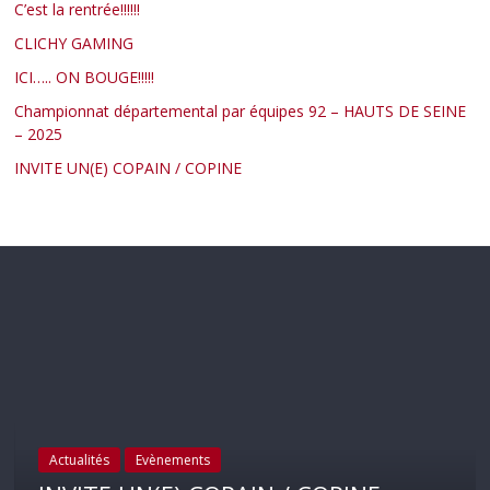
C’est la rentrée!!!!!!
CLICHY GAMING
ICI….. ON BOUGE!!!!!
Championnat départemental par équipes 92 – HAUTS DE SEINE
– 2025
INVITE UN(E) COPAIN / COPINE
Actualités
Evènements