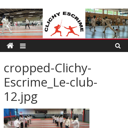
Passer
CLICHY
au
contenu
ESCRIME
L'escrime
à
Clichy
cropped-Clichy-
Escrime_Le-club-
12.jpg