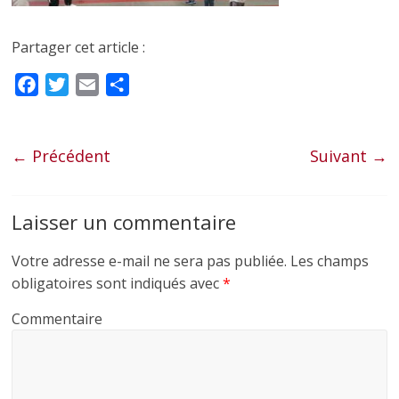
Partager cet article :
F
T
E
P
a
w
m
a
c
i
a
r
e
t
i
t
← Précédent
Suivant →
b
t
l
a
o
e
g
Laisser un commentaire
o
r
e
k
r
Votre adresse e-mail ne sera pas publiée.
Les champs
obligatoires sont indiqués avec
*
Commentaire