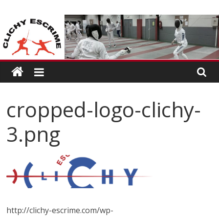
Passer
CLICHY
au
contenu
ESCRIME
L'escrime
à
Clichy
cropped-logo-clichy-
3.png
http://clichy-escrime.com/wp-