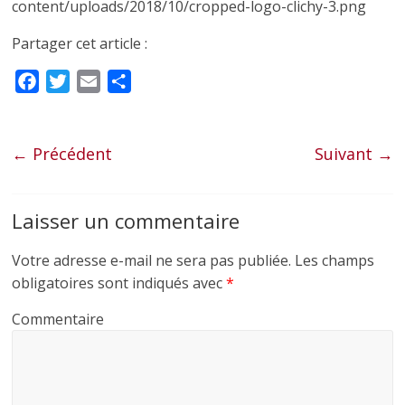
content/uploads/2018/10/cropped-logo-clichy-3.png
Partager cet article :
F
T
E
P
a
w
m
a
c
i
a
r
e
t
i
t
← Précédent
Suivant →
b
t
l
a
o
e
g
Laisser un commentaire
o
r
e
k
r
Votre adresse e-mail ne sera pas publiée.
Les champs
obligatoires sont indiqués avec
*
Commentaire