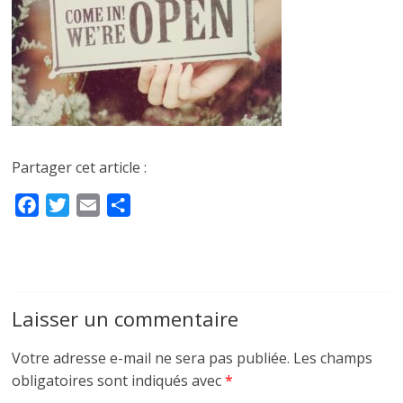
Partager cet article :
F
T
E
P
a
w
m
a
c
i
a
r
e
t
i
t
b
t
l
a
Laisser un commentaire
o
e
g
o
r
e
Votre adresse e-mail ne sera pas publiée.
Les champs
k
r
obligatoires sont indiqués avec
*