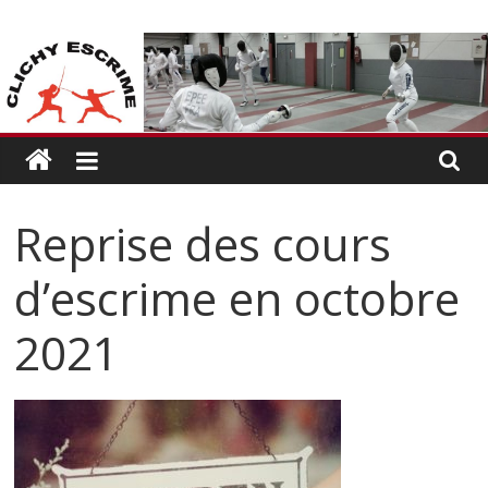
Passer
CLICHY
au
contenu
ESCRIME
L'escrime
à
Clichy
Reprise des cours
d’escrime en octobre
2021