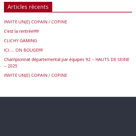
Articles récents
INVITE UN(E) COPAIN / COPINE
C’est la rentrée!!!!!!
CLICHY GAMING
ICI….. ON BOUGE!!!!!
Championnat départemental par équipes 92 – HAUTS DE SEINE
– 2025
INVITE UN(E) COPAIN / COPINE