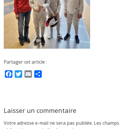
Partager cet article :
F
T
E
P
a
w
m
a
c
i
a
r
e
t
i
t
b
t
l
a
Laisser un commentaire
o
e
g
o
r
e
Votre adresse e-mail ne sera pas publiée.
Les champs
k
r