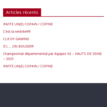
Articles récents
INVITE UN(E) COPAIN / COPINE
C’est la rentrée!!!!!!
CLICHY GAMING
ICI….. ON BOUGE!!!!!
Championnat départemental par équipes 92 – HAUTS DE SEINE
– 2025
INVITE UN(E) COPAIN / COPINE