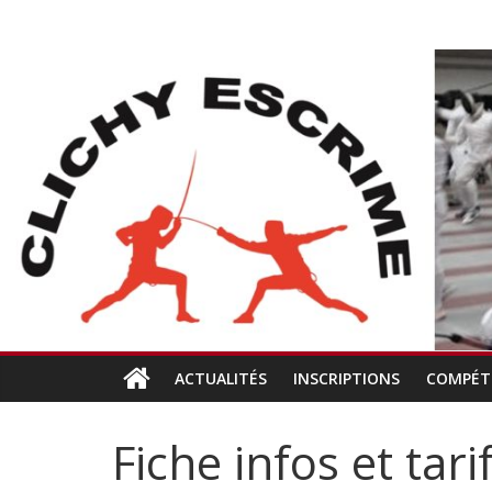
Passer
CLICHY
au
contenu
ESCRIME
L'escrime
à
Clichy
ACTUALITÉS
INSCRIPTIONS
COMPÉT
Fiche infos et tar