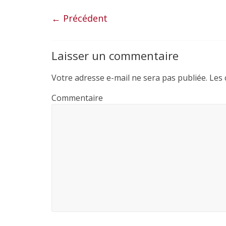
c
i
a
r
e
t
i
t
← Précédent
b
t
l
a
o
e
g
Laisser un commentaire
o
r
e
k
r
Votre adresse e-mail ne sera pas publiée.
Les 
Commentaire