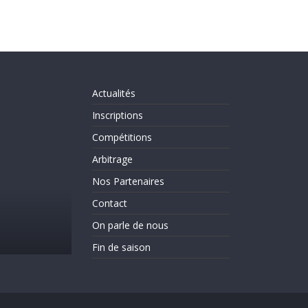
Actualités
Inscriptions
Compétitions
Arbitrage
Nos Partenaires
Actualités
Evènements
On parle de nous
Contact
C’est la rentrée!!!!!!
On parle de nous
31 août 2025
CLICHY ESCRIME 2
Fin de saison