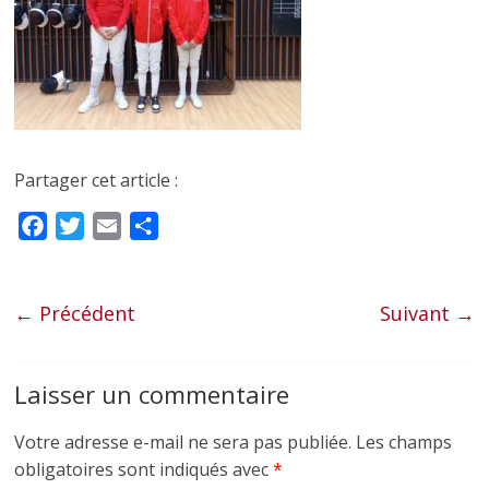
Partager cet article :
F
T
E
P
a
w
m
a
c
i
a
r
e
t
i
t
← Précédent
Suivant →
b
t
l
a
o
e
g
Laisser un commentaire
o
r
e
k
r
Votre adresse e-mail ne sera pas publiée.
Les champs
obligatoires sont indiqués avec
*