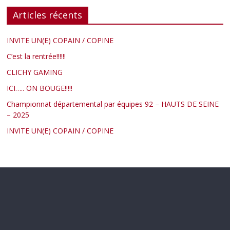
Articles récents
INVITE UN(E) COPAIN / COPINE
C’est la rentrée!!!!!!
CLICHY GAMING
ICI….. ON BOUGE!!!!!
Championnat départemental par équipes 92 – HAUTS DE SEINE
– 2025
INVITE UN(E) COPAIN / COPINE