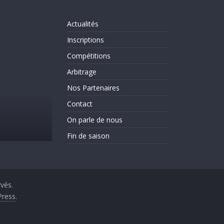
Actualités
Inscriptions
Compétitions
Arbitrage
Nos Partenaires
Actualités
Evènements
On parle de nous
Contact
C’est la rentrée!!!!!!
On parle de nous
31 août 2025
CLICHY ESCRIME 2
Fin de saison
rvés.
ress
.