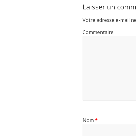
c
i
a
r
Laisser un comm
e
t
i
t
b
t
l
a
Votre adresse e-mail ne
o
e
g
Commentaire
o
r
e
k
r
Nom
*