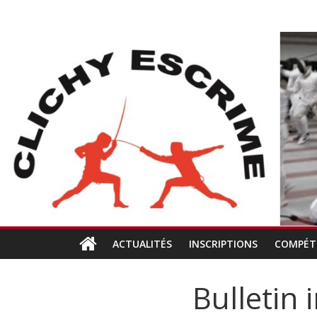
Passer
CLICHY
au
contenu
ESCRIME
L'escrime
à
Clichy
ACTUALITÉS
INSCRIPTIONS
COMPÉT
Bulletin