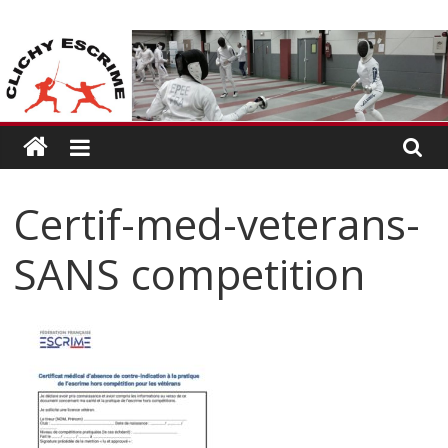
Passer
CLICHY
au
contenu
ESCRIME
L'escrime
à
Clichy
Certif-med-veterans-
SANS competition