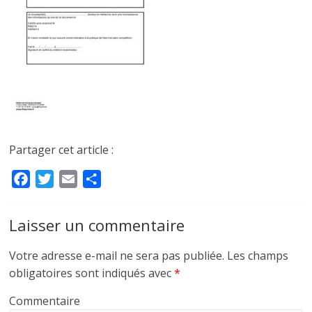
Partager cet article :
F
T
E
P
a
w
m
a
c
i
a
r
Laisser un commentaire
e
t
i
t
b
t
l
a
Votre adresse e-mail ne sera pas publiée.
Les champs
o
e
g
obligatoires sont indiqués avec
*
o
r
e
Commentaire
k
r