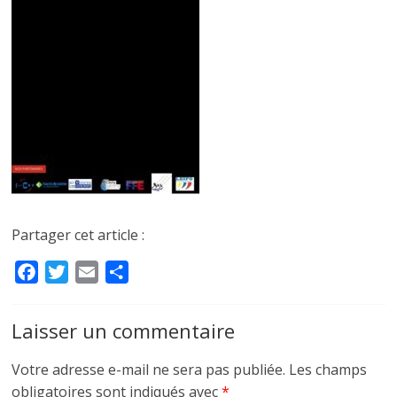
Partager cet article :
F
T
E
P
a
w
m
a
c
i
a
r
Laisser un commentaire
e
t
i
t
b
t
l
a
Votre adresse e-mail ne sera pas publiée.
Les champs
o
e
g
obligatoires sont indiqués avec
*