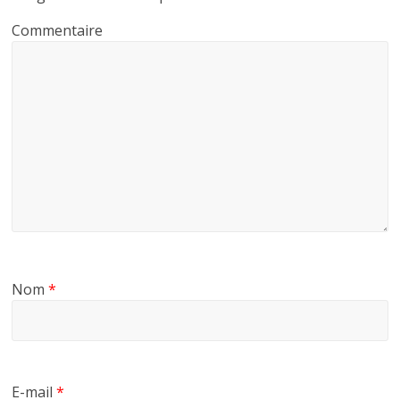
o
r
e
Commentaire
k
r
Nom
*
E-mail
*