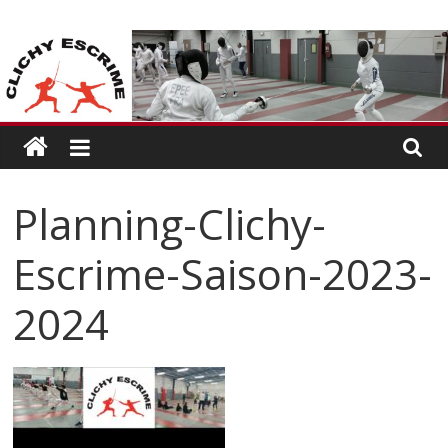
Passer
CLICHY
au
contenu
ESCRIME
L'escrime
à
Clichy
Planning-Clichy-
Escrime-Saison-2023-
2024