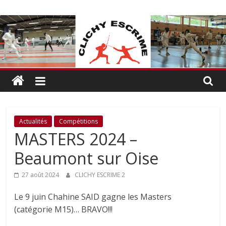
Passer
CLICHY
au
contenu
ESCRIME
L'escrime
à
Clichy
Actualités
Compétitions
MASTERS 2024 –
Beaumont sur Oise
27 août 2024
CLICHY ESCRIME 2
Le 9 juin Chahine SAID gagne les Masters
(catégorie M15)… BRAVO!!!