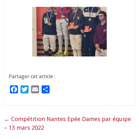
Partager cet article :
F
T
E
P
a
w
m
a
c
i
a
r
e
t
i
t
←
Compétition Nantes Epée Dames par équipe
b
t
l
a
– 13 mars 2022
o
e
g
o
r
e