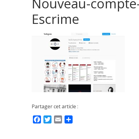
Nouveau-compte-
Escrime
Partager cet article :
F
T
E
P
a
w
m
a
c
i
a
r