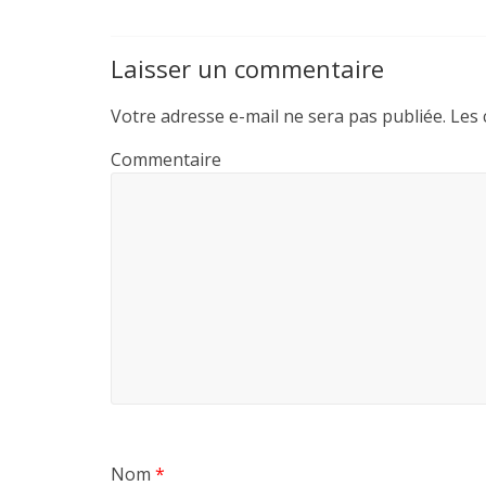
e
t
i
t
b
t
l
a
Laisser un commentaire
o
e
g
o
r
e
Votre adresse e-mail ne sera pas publiée.
Les 
k
r
Commentaire
Nom
*