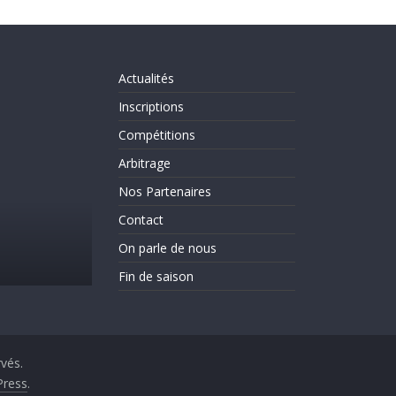
Actualités
Inscriptions
Compétitions
Arbitrage
Nos Partenaires
Actualités
Evènements
On parle de nous
Contact
C’est la rentrée!!!!!!
On parle de nous
31 août 2025
CLICHY ESCRIME 2
Fin de saison
rvés.
ress
.