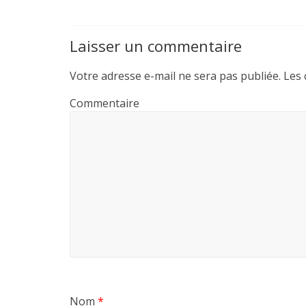
b
t
l
a
o
e
g
Laisser un commentaire
o
r
e
k
r
Votre adresse e-mail ne sera pas publiée.
Les 
Commentaire
Nom
*