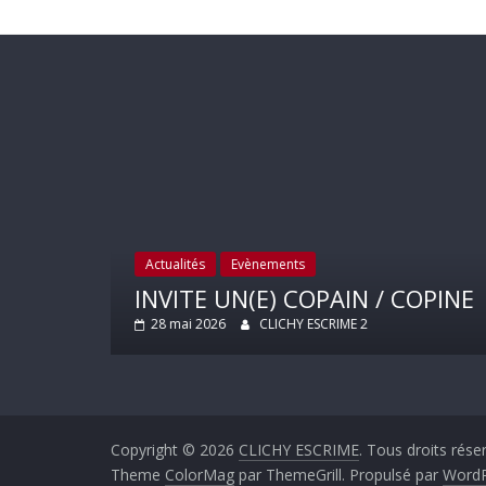
ctualités
Evènements
A
NVITE UN(E) COPAIN / COPINE
C’
28 mai 2026
CLICHY ESCRIME 2
Copyright © 2026
CLICHY ESCRIME
. Tous droits rése
Theme
ColorMag
par ThemeGrill. Propulsé par
WordP