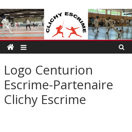
Passer
CLICHY
au
contenu
ESCRIME
L'escrime
à
Clichy
Logo Centurion
Escrime-Partenaire
Clichy Escrime