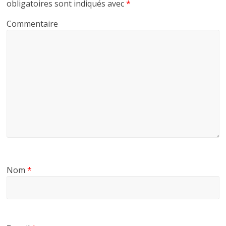
o
e
g
obligatoires sont indiqués avec
*
o
r
e
Commentaire
k
r
Nom
*