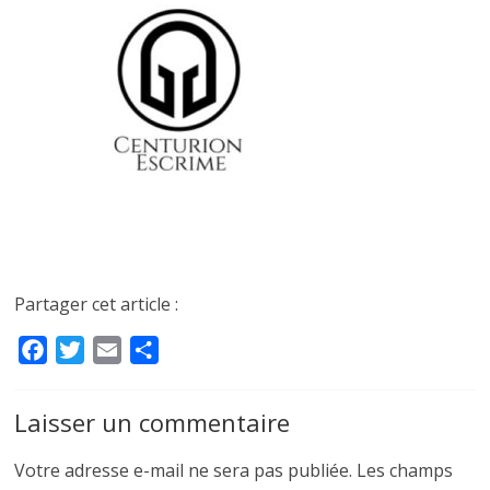
Partager cet article :
F
T
E
P
a
w
m
a
c
i
a
r
Laisser un commentaire
e
t
i
t
b
t
l
a
Votre adresse e-mail ne sera pas publiée.
Les champs