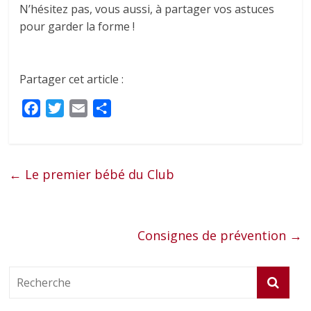
N’hésitez pas, vous aussi, à partager vos astuces
pour garder la forme !
Partager cet article :
F
T
E
P
a
w
m
a
c
i
a
r
e
t
i
t
←
Le premier bébé du Club
b
t
l
a
o
e
g
o
r
e
k
r
Consignes de prévention
→