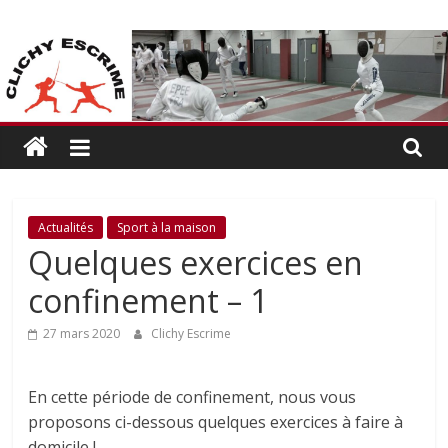
Passer
CLICHY
au
contenu
ESCRIME
L'escrime
à
Clichy
Actualités
Sport à la maison
Quelques exercices en
confinement – 1
27 mars 2020
Clichy Escrime
En cette période de confinement, nous vous
proposons ci-dessous quelques exercices à faire à
domicile !