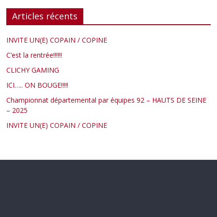
Articles récents
INVITE UN(E) COPAIN / COPINE
C’est la rentrée!!!!!!
CLICHY GAMING
ICI….. ON BOUGE!!!!!
Championnat départemental par équipes 92 – HAUTS DE SEINE
– 2025
INVITE UN(E) COPAIN / COPINE