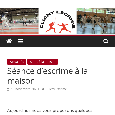
Passer
CLICHY
au
contenu
ESCRIME
L'escrime
à
Clichy
Actualités
Sport à la maison
Séance d’escrime à la
maison
13 novembre 2020
Clichy Escrime
Aujourd’hui, nous vous proposons quelques