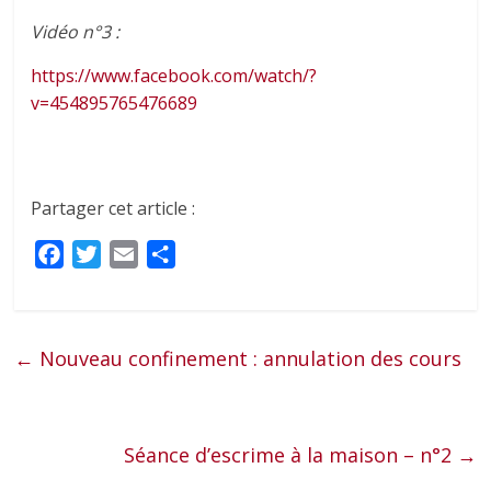
Vidéo n°3 :
https://www.facebook.com/watch/?
v=454895765476689
Partager cet article :
F
T
E
P
a
w
m
a
c
i
a
r
e
t
i
t
←
Nouveau confinement : annulation des cours
b
t
l
a
o
e
g
o
r
e
k
Séance d’escrime à la maison – n°2
r
→