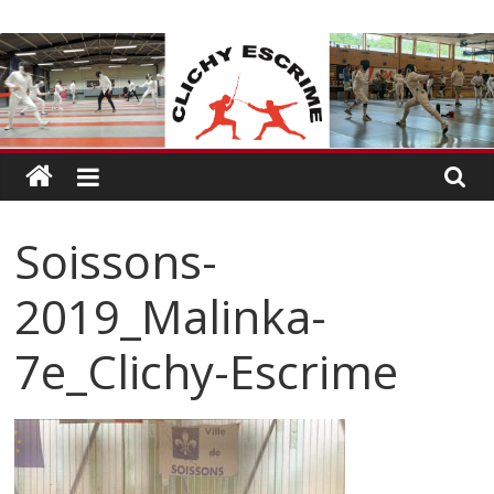
Passer
CLICHY
au
contenu
ESCRIME
L'escrime
à
Clichy
Soissons-
2019_Malinka-
7e_Clichy-Escrime