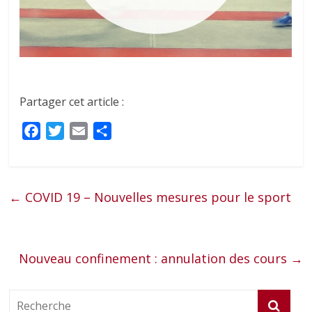
Partager cet article :
F
T
E
P
a
w
m
a
c
i
a
r
e
t
i
t
←
COVID 19 – Nouvelles mesures pour le sport
b
t
l
a
o
e
g
o
r
e
Nouveau confinement : annulation des cours
k
r
→