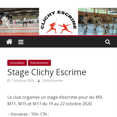
Passer
CLICHY
au
contenu
ESCRIME
L'escrime
à
Clichy
Actualités
Evènements
Stage Clichy Escrime
7 octobre 2020
Clichy Escrime
Le club organise un stage d’escrime pour les M9,
M11, M15 et M17 du 19 au 22 octobre 2020.
– Horaires : 10h-17h ;