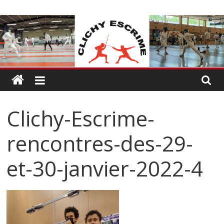
Passer
CLICHY
au
contenu
ESCRIME
L'escrime
à
Clichy
Clichy-Escrime-
rencontres-des-29-
et-30-janvier-2022-4