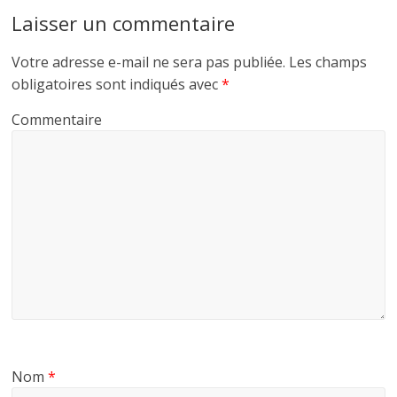
o
e
g
Laisser un commentaire
o
r
e
k
r
Votre adresse e-mail ne sera pas publiée.
Les champs
obligatoires sont indiqués avec
*
Commentaire
Nom
*