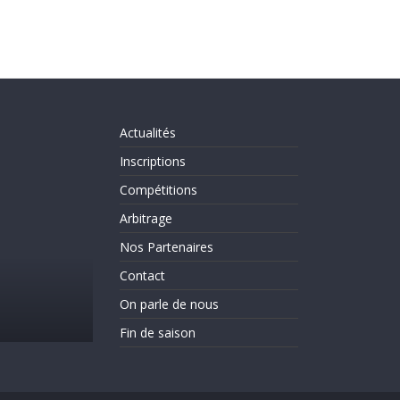
Actualités
Inscriptions
Compétitions
Arbitrage
Nos Partenaires
Actualités
Evènements
On parle de nous
Contact
C’est la rentrée!!!!!!
On parle de nous
31 août 2025
CLICHY ESCRIME 2
Fin de saison