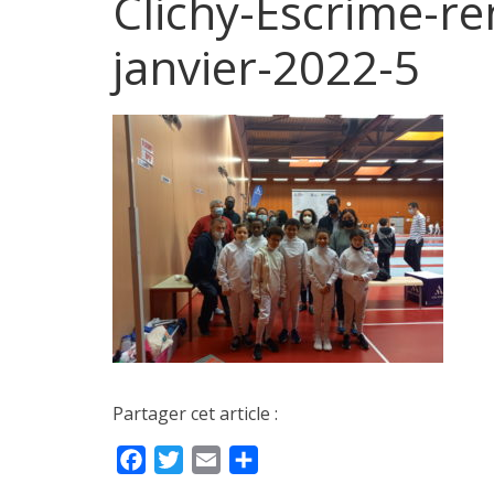
Clichy-Escrime-re
janvier-2022-5
Partager cet article :
F
T
E
P
a
w
m
a