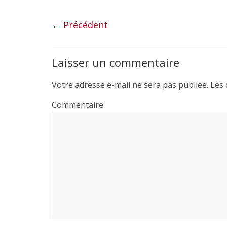
c
i
a
r
e
t
i
t
← Précédent
b
t
l
a
o
e
g
Laisser un commentaire
o
r
e
k
r
Votre adresse e-mail ne sera pas publiée.
Les 
Commentaire