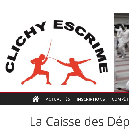
Passer
CLICHY
au
contenu
ESCRIME
L'escrime
à
Clichy
ACTUALITÉS
INSCRIPTIONS
COMPÉT
La Caisse des Dép