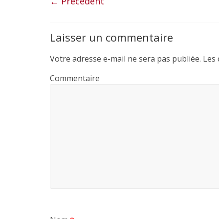
e
t
i
t
← Précédent
b
t
l
a
o
e
g
Laisser un commentaire
o
r
e
k
r
Votre adresse e-mail ne sera pas publiée.
Les 
Commentaire