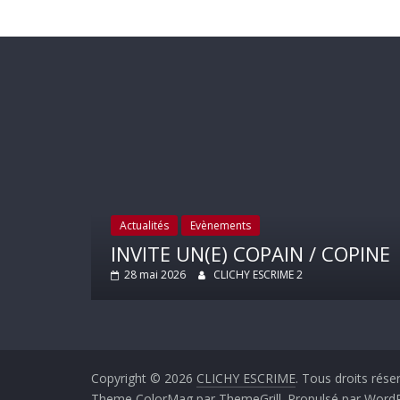
ar
Actualités
Evènements
 2025
INVITE UN(E) COPAIN / COPINE
28 mai 2026
CLICHY ESCRIME 2
Copyright © 2026
CLICHY ESCRIME
. Tous droits rése
Theme
ColorMag
par ThemeGrill. Propulsé par
WordP