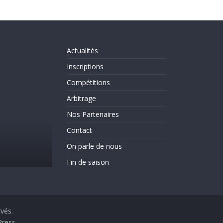
Actualités
Inscriptions
Compétitions
Arbitrage
Nos Partenaires
Actualités
Evènements
On parle de nous
Contact
C’est la rentrée!!!!!!
On parle de nous
31 août 2025
CLICHY ESCRIME 2
Fin de saison
rvés.
ress
.